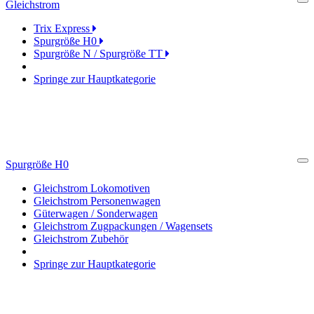
Gleichstrom
Cl
Trix Express
Spurgröße H0
Spurgröße N / Spurgröße TT
Springe zur Hauptkategorie
Spurgröße H0
Cl
Gleichstrom Lokomotiven
Gleichstrom Personenwagen
Güterwagen / Sonderwagen
Gleichstrom Zugpackungen / Wagensets
Gleichstrom Zubehör
Springe zur Hauptkategorie