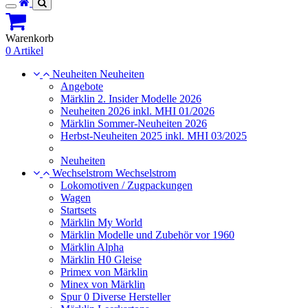
Toggle
navigation
Warenkorb
0 Artikel
Neuheiten
Neuheiten
Angebote
Märklin 2. Insider Modelle 2026
Neuheiten 2026 inkl. MHI 01/2026
Märklin Sommer-Neuheiten 2026
Herbst-Neuheiten 2025 inkl. MHI 03/2025
Neuheiten
Wechselstrom
Wechselstrom
Lokomotiven / Zugpackungen
Wagen
Startsets
Märklin My World
Märklin Modelle und Zubehör vor 1960
Märklin Alpha
Märklin H0 Gleise
Primex von Märklin
Minex von Märklin
Spur 0 Diverse Hersteller