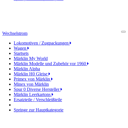
Wechselstrom
Cl
Lokomotiven / Zugpackungen
Wagen
Startsets
Märklin My World
Märklin Modelle und Zubehör vor 1960
Märklin Alpha
Märklin H0 Gleise
Primex von Märklin
Minex von Märklin
Spur 0 Diverse Hersteller
Märklin Leerkartons
Ersatzteile / Verschleißteile
Springe zur Hauptkategorie