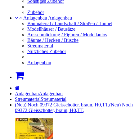
Sonstiges Zubehör
Zubehör
Anlagenbau
Anlagenbau
Baumaterial / Landschaft / Straßen / Tunnel
Modellhäuser / Bausätze
Ausschmückung / Figuren / Modellautos
Bäume / Hecken / Büsche
Streumaterial
Nützliches Zubehör
Anlagenbau
Warenkorb
Startseite
Anlagenbau
Anlagenbau
Streumaterial
Streumaterial
(Neu) Noch 09372 Gleisschotter, braun, H0,TT,
(Neu) Noch
09372 Gleisschotter, braun, H0,TT,