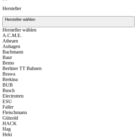
Hersteller
Hersteller wählen
Hersteller wählen
A.C.M.E.
Athearn
Auhagen
Bachmann
Baur
Bemo
Berliner TT Bahnen
Brawa
Brekina
BUB
Busch
Electrotren
ESU
Faller
Fleischmann
Gützold
HACK
Hag
Heki