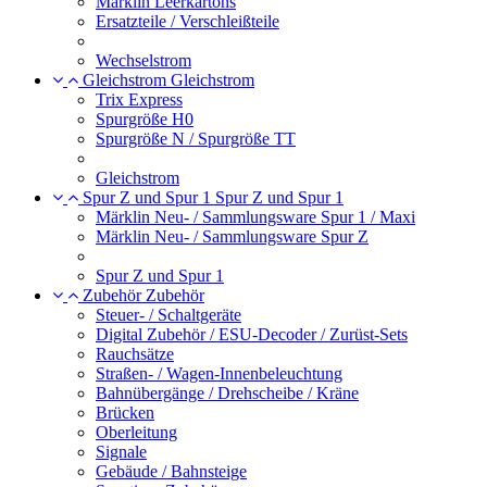
Märklin Leerkartons
Ersatzteile / Verschleißteile
Wechselstrom
Gleichstrom
Gleichstrom
Trix Express
Spurgröße H0
Spurgröße N / Spurgröße TT
Gleichstrom
Spur Z und Spur 1
Spur Z und Spur 1
Märklin Neu- / Sammlungsware Spur 1 / Maxi
Märklin Neu- / Sammlungsware Spur Z
Spur Z und Spur 1
Zubehör
Zubehör
Steuer- / Schaltgeräte
Digital Zubehör / ESU-Decoder / Zurüst-Sets
Rauchsätze
Straßen- / Wagen-Innenbeleuchtung
Bahnübergänge / Drehscheibe / Kräne
Brücken
Oberleitung
Signale
Gebäude / Bahnsteige