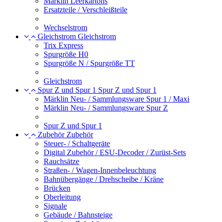
Märklin Leerkartons
Ersatzteile / Verschleißteile
Wechselstrom
Gleichstrom
Gleichstrom
Trix Express
Spurgröße H0
Spurgröße N / Spurgröße TT
Gleichstrom
Spur Z und Spur 1
Spur Z und Spur 1
Märklin Neu- / Sammlungsware Spur 1 / Maxi
Märklin Neu- / Sammlungsware Spur Z
Spur Z und Spur 1
Zubehör
Zubehör
Steuer- / Schaltgeräte
Digital Zubehör / ESU-Decoder / Zurüst-Sets
Rauchsätze
Straßen- / Wagen-Innenbeleuchtung
Bahnübergänge / Drehscheibe / Kräne
Brücken
Oberleitung
Signale
Gebäude / Bahnsteige