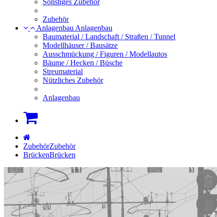
Sonstiges Zubehör
Zubehör
Anlagenbau
Anlagenbau
Baumaterial / Landschaft / Straßen / Tunnel
Modellhäuser / Bausätze
Ausschmückung / Figuren / Modellautos
Bäume / Hecken / Büsche
Streumaterial
Nützliches Zubehör
Anlagenbau
Warenkorb
Startseite
Zubehör
Zubehör
Brücken
Brücken