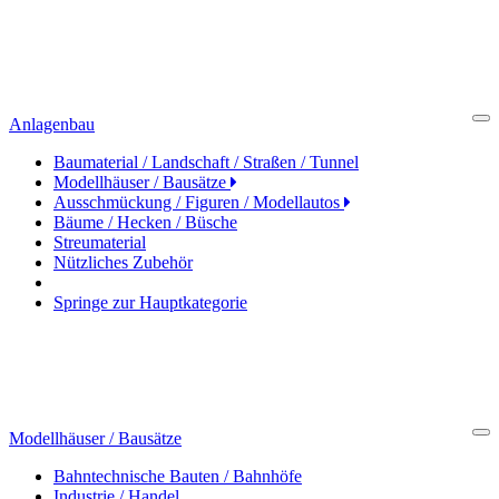
Anlagenbau
Cl
Baumaterial / Landschaft / Straßen / Tunnel
Modellhäuser / Bausätze
Ausschmückung / Figuren / Modellautos
Bäume / Hecken / Büsche
Streumaterial
Nützliches Zubehör
Springe zur Hauptkategorie
Modellhäuser / Bausätze
Cl
Bahntechnische Bauten / Bahnhöfe
Industrie / Handel