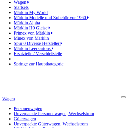
Wagen
Startsets
Märklin My World
Märklin Modelle und Zubehör vor 1960
Märklin Alpha
Märklin H0 Gleise
Primex von Märklin
Minex von Märklin
Spur 0 Diverse Hersteller
Märklin Leerkartons
Ersatzteile / Verschleißteile
Springe zur Hauptkategorie
Wagen
Cl
Personenwagen
Unverpackte Personenwagen, Wechselstrom
Güterwagen
Unverpackte Güterwagen, Wechselstrom