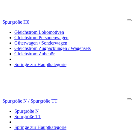
Spurgröße H0
Cl
Gleichstrom Lokomotiven
Gleichstrom Personenwagen
Güterwagen / Sonderwagen
Gleichstrom Zugpackungen / Wagensets
Gleichstrom Zubehör
Springe zur Hauptkategorie
Spurgröße N / Spurgröße TT
Cl
Spurgröße N
Spurgröße TT
Springe zur Hauptkategorie