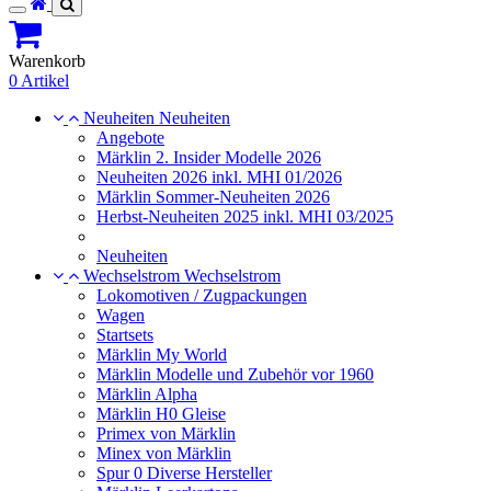
Toggle
navigation
Warenkorb
0 Artikel
Neuheiten
Neuheiten
Angebote
Märklin 2. Insider Modelle 2026
Neuheiten 2026 inkl. MHI 01/2026
Märklin Sommer-Neuheiten 2026
Herbst-Neuheiten 2025 inkl. MHI 03/2025
Neuheiten
Wechselstrom
Wechselstrom
Lokomotiven / Zugpackungen
Wagen
Startsets
Märklin My World
Märklin Modelle und Zubehör vor 1960
Märklin Alpha
Märklin H0 Gleise
Primex von Märklin
Minex von Märklin
Spur 0 Diverse Hersteller