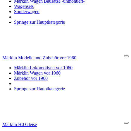
Märklin Wagen Bausätze -unmontiert-
Wagensets
Sonderwagen
Springe zur Hauptkategorie
Märklin Modelle und Zubehör vor 1960
Cl
Märklin Lokomotiven vor 1960
Märklin Wagen vor 1960
Zubehör vor 1960
Springe zur Hauptkategorie
Märklin H0 Gleise
Cl