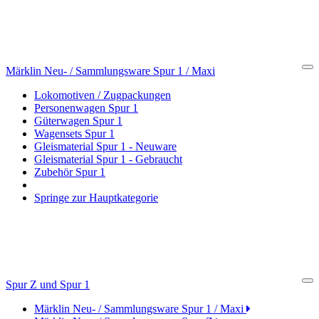
Märklin Neu- / Sammlungsware Spur 1 / Maxi
Cl
Lokomotiven / Zugpackungen
Personenwagen Spur 1
Güterwagen Spur 1
Wagensets Spur 1
Gleismaterial Spur 1 - Neuware
Gleismaterial Spur 1 - Gebraucht
Zubehör Spur 1
Springe zur Hauptkategorie
Spur Z und Spur 1
Cl
Märklin Neu- / Sammlungsware Spur 1 / Maxi