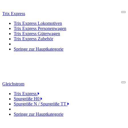
Trix Express
Cl
Trix Express Lokomotiven
Trix Express Personenwagen
Trix Express Güterwagen
Trix Express Zubehör
Springe zur Hauptkategorie
Gleichstrom
Cl
Trix Express
Spurgröße H0
Spurgröße N / Spurgröße TT
Springe zur Hauptkategorie