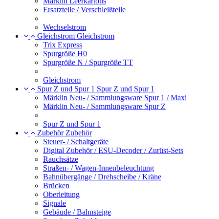
Märklin Leerkartons
Ersatzteile / Verschleißteile
Wechselstrom
Gleichstrom
Gleichstrom
Trix Express
Spurgröße H0
Spurgröße N / Spurgröße TT
Gleichstrom
Spur Z und Spur 1
Spur Z und Spur 1
Märklin Neu- / Sammlungsware Spur 1 / Maxi
Märklin Neu- / Sammlungsware Spur Z
Spur Z und Spur 1
Zubehör
Zubehör
Steuer- / Schaltgeräte
Digital Zubehör / ESU-Decoder / Zurüst-Sets
Rauchsätze
Straßen- / Wagen-Innenbeleuchtung
Bahnübergänge / Drehscheibe / Kräne
Brücken
Oberleitung
Signale
Gebäude / Bahnsteige