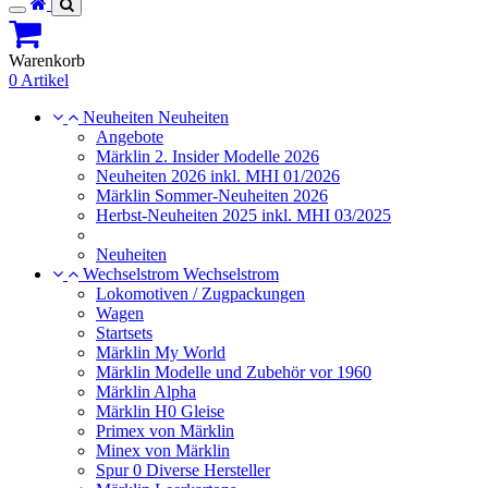
Toggle
navigation
Warenkorb
0 Artikel
Neuheiten
Neuheiten
Angebote
Märklin 2. Insider Modelle 2026
Neuheiten 2026 inkl. MHI 01/2026
Märklin Sommer-Neuheiten 2026
Herbst-Neuheiten 2025 inkl. MHI 03/2025
Neuheiten
Wechselstrom
Wechselstrom
Lokomotiven / Zugpackungen
Wagen
Startsets
Märklin My World
Märklin Modelle und Zubehör vor 1960
Märklin Alpha
Märklin H0 Gleise
Primex von Märklin
Minex von Märklin
Spur 0 Diverse Hersteller