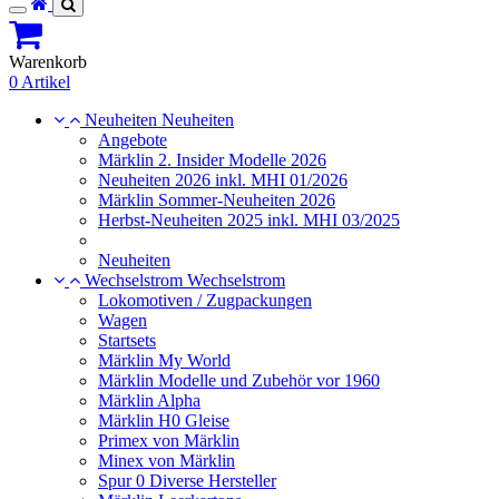
Toggle
navigation
Warenkorb
0 Artikel
Neuheiten
Neuheiten
Angebote
Märklin 2. Insider Modelle 2026
Neuheiten 2026 inkl. MHI 01/2026
Märklin Sommer-Neuheiten 2026
Herbst-Neuheiten 2025 inkl. MHI 03/2025
Neuheiten
Wechselstrom
Wechselstrom
Lokomotiven / Zugpackungen
Wagen
Startsets
Märklin My World
Märklin Modelle und Zubehör vor 1960
Märklin Alpha
Märklin H0 Gleise
Primex von Märklin
Minex von Märklin
Spur 0 Diverse Hersteller