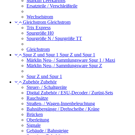
Märklin Leerkartons
Ersatzteile / Verschleißteile
Wechselstrom
Gleichstrom
Gleichstrom
Trix Express
Spurgröße H0
Spurgröße N / Spurgröße TT
Gleichstrom
Spur Z und Spur 1
Spur Z und Spur 1
Märklin Neu- / Sammlungsware Spur 1 / Maxi
Märklin Neu- / Sammlungsware Spur Z
Spur Z und Spur 1
Zubehör
Zubehör
Steuer- / Schaltgeräte
Digital Zubehör / ESU-Decoder / Zurüst-Sets
Rauchsätze
Straßen- / Wagen-Innenbeleuchtung
Bahnübergänge / Drehscheibe / Kräne
Brücken
Oberleitung
Signale
Gebäude / Bahnsteige