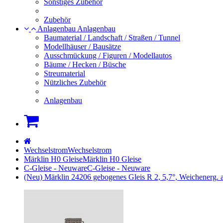
Sonstiges Zubehör
Zubehör
Anlagenbau
Anlagenbau
Baumaterial / Landschaft / Straßen / Tunnel
Modellhäuser / Bausätze
Ausschmückung / Figuren / Modellautos
Bäume / Hecken / Büsche
Streumaterial
Nützliches Zubehör
Anlagenbau
Warenkorb
Startseite
Wechselstrom
Wechselstrom
Märklin H0 Gleise
Märklin H0 Gleise
C-Gleise - Neuware
C-Gleise - Neuware
(Neu) Märklin 24206 gebogenes Gleis R 2, 5,7°, Weichenerg. 