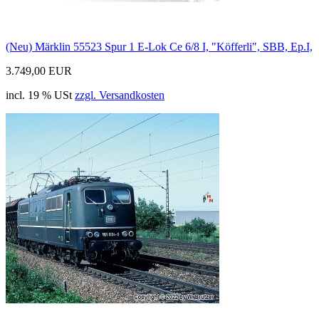
(Neu) Märklin 55523 Spur 1 E-Lok Ce 6/8 I, "Köfferli", SBB, Ep.I,
3.749,00 EUR
incl. 19 % USt
zzgl. Versandkosten