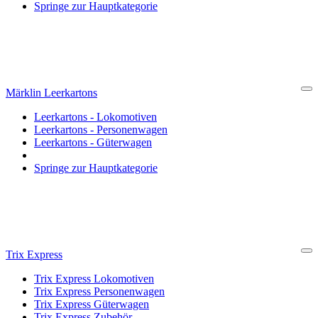
Springe zur Hauptkategorie
Märklin Leerkartons
Cl
Leerkartons - Lokomotiven
Leerkartons - Personenwagen
Leerkartons - Güterwagen
Springe zur Hauptkategorie
Trix Express
Cl
Trix Express Lokomotiven
Trix Express Personenwagen
Trix Express Güterwagen
Trix Express Zubehör