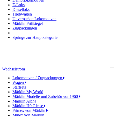
Dampflokomotiven
E-Loks
Dieselloks
Triebwagen
Unverpackte Lokomotiven
Märklin Prüfsiegel
Zugpackungen
Springe zur Hauptkategorie
Wechselstrom
Cl
Lokomotiven / Zugpackungen
Wagen
Startsets
Märklin My World
Märklin Modelle und Zubehör vor 1960
Märklin Alpha
Märklin H0 Gleise
Primex von Märklin
Minex von Märklin