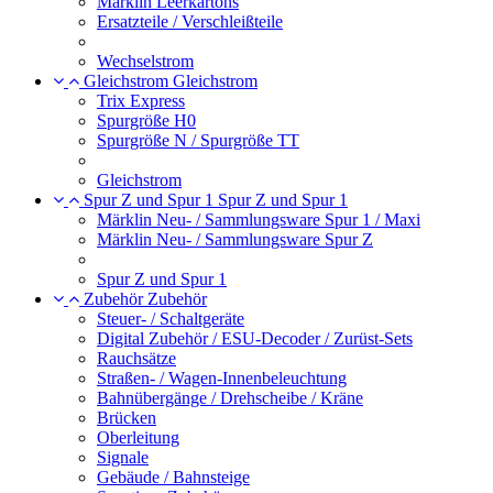
Märklin Leerkartons
Ersatzteile / Verschleißteile
Wechselstrom
Gleichstrom
Gleichstrom
Trix Express
Spurgröße H0
Spurgröße N / Spurgröße TT
Gleichstrom
Spur Z und Spur 1
Spur Z und Spur 1
Märklin Neu- / Sammlungsware Spur 1 / Maxi
Märklin Neu- / Sammlungsware Spur Z
Spur Z und Spur 1
Zubehör
Zubehör
Steuer- / Schaltgeräte
Digital Zubehör / ESU-Decoder / Zurüst-Sets
Rauchsätze
Straßen- / Wagen-Innenbeleuchtung
Bahnübergänge / Drehscheibe / Kräne
Brücken
Oberleitung
Signale
Gebäude / Bahnsteige