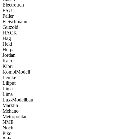
Electrotren
ESU
Faller
Fleischmann
Gützold
HACK
Hag
Heki
Herpa
Jordan
Kato
Kibri
KombiModell
Lemke
Liliput
Lima
Lima
Lux-Modellbau
Märklin
Mehano
Metropolitan
NME
Noch
Piko
Pola