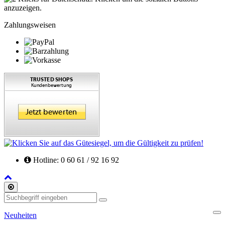
Zahlungsweisen
Hotline: 0 60 61 / 92 16 92
Back
to
Schliessen
Top
Suchen
Neuheiten
Cl