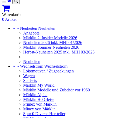
Toggle
navigation
Warenkorb
0 Artikel
Neuheiten
Neuheiten
Angebote
Märklin 2. Insider Modelle 2026
Neuheiten 2026 inkl. MHI 01/2026
Märklin Sommer-Neuheiten 2026
Herbst-Neuheiten 2025 inkl. MHI 03/2025
Neuheiten
Wechselstrom
Wechselstrom
Lokomotiven / Zugpackungen
Wagen
Startsets
Märklin My World
Märklin Modelle und Zubehör vor 1960
Märklin Alpha
Märklin H0 Gleise
Primex von Märklin
Minex von Märklin
Spur 0 Diverse Hersteller