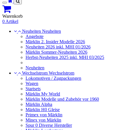
Toggle
navigation
Warenkorb
0 Artikel
Neuheiten
Neuheiten
Angebote
Märklin 2. Insider Modelle 2026
Neuheiten 2026 inkl. MHI 01/2026
Märklin Sommer-Neuheiten 2026
Herbst-Neuheiten 2025 inkl. MHI 03/2025
Neuheiten
Wechselstrom
Wechselstrom
Lokomotiven / Zugpackungen
Wagen
Startsets
Märklin My World
Märklin Modelle und Zubehör vor 1960
Märklin Alpha
Märklin H0 Gleise
Primex von Märklin
Minex von Märklin
Spur 0 Diverse Hersteller