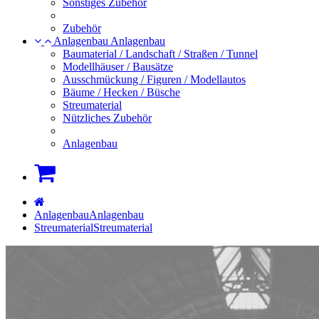
Sonstiges Zubehör
Zubehör
Anlagenbau
Anlagenbau
Baumaterial / Landschaft / Straßen / Tunnel
Modellhäuser / Bausätze
Ausschmückung / Figuren / Modellautos
Bäume / Hecken / Büsche
Streumaterial
Nützliches Zubehör
Anlagenbau
Warenkorb
Startseite
Anlagenbau
Anlagenbau
Streumaterial
Streumaterial