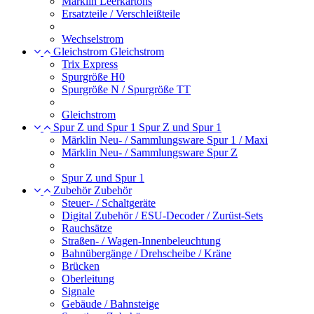
Märklin Leerkartons
Ersatzteile / Verschleißteile
Wechselstrom
Gleichstrom
Gleichstrom
Trix Express
Spurgröße H0
Spurgröße N / Spurgröße TT
Gleichstrom
Spur Z und Spur 1
Spur Z und Spur 1
Märklin Neu- / Sammlungsware Spur 1 / Maxi
Märklin Neu- / Sammlungsware Spur Z
Spur Z und Spur 1
Zubehör
Zubehör
Steuer- / Schaltgeräte
Digital Zubehör / ESU-Decoder / Zurüst-Sets
Rauchsätze
Straßen- / Wagen-Innenbeleuchtung
Bahnübergänge / Drehscheibe / Kräne
Brücken
Oberleitung
Signale
Gebäude / Bahnsteige