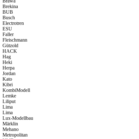
Brawa
Brekina
BUB
Busch
Electrotren
ESU
Faller
Fleischmann
Gützold
HACK
Hag
Heki
Herpa
Jordan
Kato
Kibri
KombiModell
Lemke
Liliput
Lima
Lima
Lux-Modellbau
Märklin
Mehano
Metropolitan