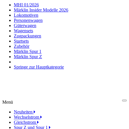
MHI 01/2026
Märklin Insider Modelle 2026
Lokomotiven
Personenwagen
Güterwagen
Wagensets
Zugpackungen
Startsets
Zubehör
Märklin Spur 1
Märklin Spur Z
Springe zur Hauptkategorie
Menü
Cl
Neuheiten
Wechselstrom
Gleichstrom
Spur Z und Spur 1