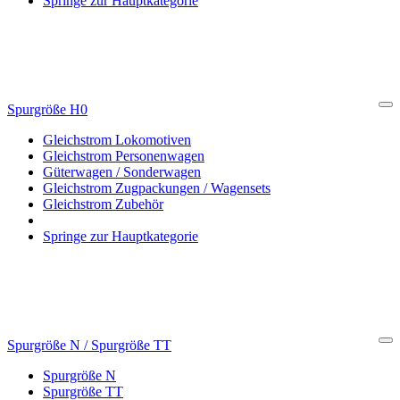
Springe zur Hauptkategorie
Spurgröße H0
Cl
Gleichstrom Lokomotiven
Gleichstrom Personenwagen
Güterwagen / Sonderwagen
Gleichstrom Zugpackungen / Wagensets
Gleichstrom Zubehör
Springe zur Hauptkategorie
Spurgröße N / Spurgröße TT
Cl
Spurgröße N
Spurgröße TT