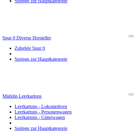
Springe zur Hauptkategorie
Spur 0 Diverse Hersteller
Cl
Zubehör Spur 0
Springe zur Hauptkategorie
Märklin Leerkartons
Cl
Leerkartons - Lokomotiven
Leerkartons - Personenwagen
Leerkartons - Güterwagen
Springe zur Hauptkategorie