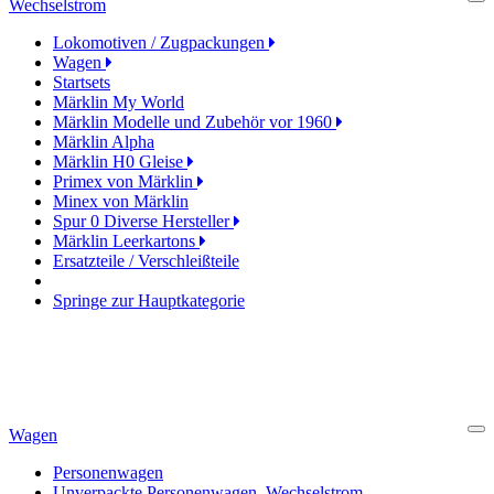
Wechselstrom
Cl
Lokomotiven / Zugpackungen
Wagen
Startsets
Märklin My World
Märklin Modelle und Zubehör vor 1960
Märklin Alpha
Märklin H0 Gleise
Primex von Märklin
Minex von Märklin
Spur 0 Diverse Hersteller
Märklin Leerkartons
Ersatzteile / Verschleißteile
Springe zur Hauptkategorie
Wagen
Cl
Personenwagen
Unverpackte Personenwagen, Wechselstrom