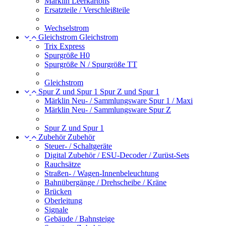
Märklin Leerkartons
Ersatzteile / Verschleißteile
Wechselstrom
Gleichstrom
Gleichstrom
Trix Express
Spurgröße H0
Spurgröße N / Spurgröße TT
Gleichstrom
Spur Z und Spur 1
Spur Z und Spur 1
Märklin Neu- / Sammlungsware Spur 1 / Maxi
Märklin Neu- / Sammlungsware Spur Z
Spur Z und Spur 1
Zubehör
Zubehör
Steuer- / Schaltgeräte
Digital Zubehör / ESU-Decoder / Zurüst-Sets
Rauchsätze
Straßen- / Wagen-Innenbeleuchtung
Bahnübergänge / Drehscheibe / Kräne
Brücken
Oberleitung
Signale
Gebäude / Bahnsteige