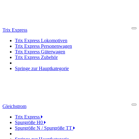
Trix Express
Cl
Trix Express Lokomotiven
Trix Express Personenwagen
Trix Express Güterwagen
Trix Express Zubehör
Springe zur Hauptkategorie
Gleichstrom
Cl
Trix Express
Spurgröße H0
Spurgröße N / Spurgröße TT