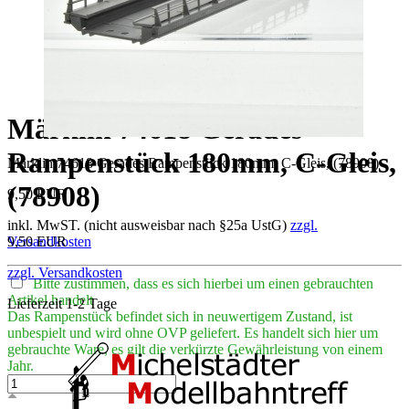
Märklin 74618 Gerades
Rampenstück 180mm, C-Gleis,
Märklin 74618 Gerades Rampenstück 180mm, C-Gleis, (78908)
(78908)
9,50 EUR
inkl. MwST. (nicht ausweisbar nach §25a UstG)
zzgl.
9,50 EUR
Versandkosten
zzgl. Versandkosten
Bitte zustimmen, dass es sich hierbei um einen gebrauchten
Artikel handelt
Lieferzeit 1-2 Tage
Das Rampenstück befindet sich in neuwertigem Zustand, ist
unbespielt und wird ohne OVP geliefert. Es handelt sich hier um
gebrauchte Ware, es gilt die verkürzte Gewährleistung von einem
Jahr.