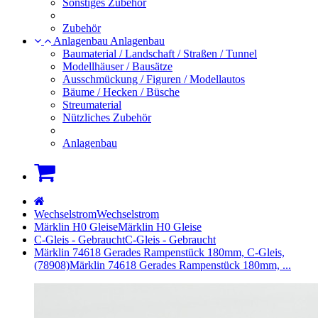
Sonstiges Zubehör
Zubehör
Anlagenbau
Anlagenbau
Baumaterial / Landschaft / Straßen / Tunnel
Modellhäuser / Bausätze
Ausschmückung / Figuren / Modellautos
Bäume / Hecken / Büsche
Streumaterial
Nützliches Zubehör
Anlagenbau
Warenkorb
Startseite
Wechselstrom
Wechselstrom
Märklin H0 Gleise
Märklin H0 Gleise
C-Gleis - Gebraucht
C-Gleis - Gebraucht
Märklin 74618 Gerades Rampenstück 180mm, C-Gleis,
(78908)
Märklin 74618 Gerades Rampenstück 180mm, ...