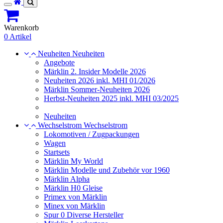
Toggle
navigation
Warenkorb
0 Artikel
Neuheiten
Neuheiten
Angebote
Märklin 2. Insider Modelle 2026
Neuheiten 2026 inkl. MHI 01/2026
Märklin Sommer-Neuheiten 2026
Herbst-Neuheiten 2025 inkl. MHI 03/2025
Neuheiten
Wechselstrom
Wechselstrom
Lokomotiven / Zugpackungen
Wagen
Startsets
Märklin My World
Märklin Modelle und Zubehör vor 1960
Märklin Alpha
Märklin H0 Gleise
Primex von Märklin
Minex von Märklin
Spur 0 Diverse Hersteller