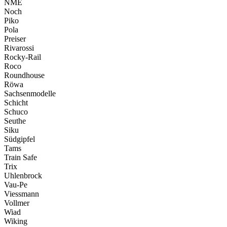
NME
Noch
Piko
Pola
Preiser
Rivarossi
Rocky-Rail
Roco
Roundhouse
Röwa
Sachsenmodelle
Schicht
Schuco
Seuthe
Siku
Südgipfel
Tams
Train Safe
Trix
Uhlenbrock
Vau-Pe
Viessmann
Vollmer
Wiad
Wiking