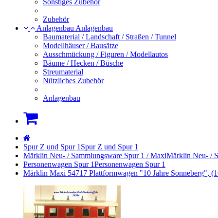
Sonstiges Zubehör
Zubehör
Anlagenbau
Anlagenbau
Baumaterial / Landschaft / Straßen / Tunnel
Modellhäuser / Bausätze
Ausschmückung / Figuren / Modellautos
Bäume / Hecken / Büsche
Streumaterial
Nützliches Zubehör
Anlagenbau
Warenkorb
Startseite
Spur Z und Spur 1
Spur Z und Spur 1
Märklin Neu- / Sammlungsware Spur 1 / Maxi
Märklin Neu- / 
Personenwagen Spur 1
Personenwagen Spur 1
Märklin Maxi 54717 Plattformwagen "10 Jahre Sonneberg", (