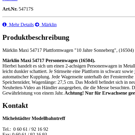
Art.Nr.
54717S
Mehr Details
Märklin
Produktbeschreibung
Märklin Maxi 54717 Plattformwagen "10 Jahre Sonneberg", (16504)
Märklin Maxi 54717 Personenwagen (16504).
Hierbei handelt es sich um einen 2-achsigen Personenwagen in Metal
leicht dunkler schattiert. Je Stirnseite eine Plattform in schwarz so
automatischer Kupplung. Jede Wagenseite unterhalb der Fensterreihe
Speichenräder, Wagenlänge: 27,5 cm. Das Modell befindet sich in 
Neuheiten-Video an Händler ausgegeben, die die Messe besuchten. Die
Gewährleistung von einem Jahr.
Achtung! Nur für Erwachsene geei
Kontakt
Michelstädter Modellbahntreff
Tel.: 0 60 61 / 92 16 92
Fax: 0 60 61 / 92 16 93