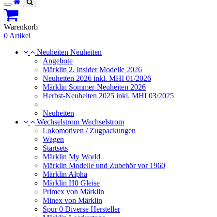
Toggle
navigation
Warenkorb
0 Artikel
Neuheiten
Neuheiten
Angebote
Märklin 2. Insider Modelle 2026
Neuheiten 2026 inkl. MHI 01/2026
Märklin Sommer-Neuheiten 2026
Herbst-Neuheiten 2025 inkl. MHI 03/2025
Neuheiten
Wechselstrom
Wechselstrom
Lokomotiven / Zugpackungen
Wagen
Startsets
Märklin My World
Märklin Modelle und Zubehör vor 1960
Märklin Alpha
Märklin H0 Gleise
Primex von Märklin
Minex von Märklin
Spur 0 Diverse Hersteller