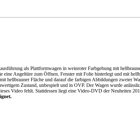
lausführung als Plattformwagen in weinroter Farbgebung mit hellbraun
wie je eine Angeltüre zum Öffnen. Fenster mit Folie hinterlegt und mit 
 mit hellbrauner Fläche und darauf die farbigen Abbildungen zweier Wa
neuwertigem Zustand, unbespielt und in OVP. Der Wagen wurde anläss
ses Video fehlt. Stattdessen liegt eine Video-DVD der Neuheiten 2011 b
gnet.