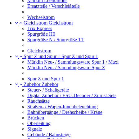
Märklin Leerkartons
Ersatzteile / Verschleißteile
Wechselstrom
Gleichstrom
Gleichstrom
Trix Express
Spurgröße H0
Spurgröße N / Spurgröße TT
Gleichstrom
Spur Z und Spur 1
Spur Z und Spur 1
Märklin Neu- / Sammlungsware Spur 1 / Maxi
Märklin Neu- / Sammlungsware Spur Z
Spur Z und Spur 1
Zubehör
Zubehör
Steuer- / Schaltgeräte
Digital Zubehör / ESU-Decoder / Zurüst-Sets
Rauchsätze
Straßen- / Wagen-Innenbeleuchtung
Bahnübergänge / Drehscheibe / Kräne
Brücken
Oberleitung
Signale
Gebäude / Bahnsteige