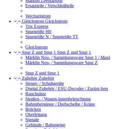
Märklin Leerkartons
Ersatzteile / Verschleißteile
Wechselstrom
Gleichstrom
Gleichstrom
Trix Express
Spurgröße H0
Spurgröße N / Spurgröße TT
Gleichstrom
Spur Z und Spur 1
Spur Z und Spur 1
Märklin Neu- / Sammlungsware Spur 1 / Maxi
Märklin Neu- / Sammlungsware Spur Z
Spur Z und Spur 1
Zubehör
Zubehör
Steuer- / Schaltgeräte
Digital Zubehör / ESU-Decoder / Zurüst-Sets
Rauchsätze
Straßen- / Wagen-Innenbeleuchtung
Bahnübergänge / Drehscheibe / Kräne
Brücken
Oberleitung
Signale
Gebäude / Bahnsteige