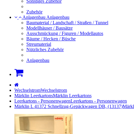
Sonstiges Zubehör
Zubehör
Anlagenbau
Anlagenbau
Baumaterial / Landschaft / Straßen / Tunnel
Modellhäuser / Bausätze
Ausschmückung / Figuren / Modellautos
Bäume / Hecken / Büsche
Streumaterial
Nützliches Zubehör
Anlagenbau
Warenkorb
Startseite
Wechselstrom
Wechselstrom
Märklin Leerkartons
Märklin Leerkartons
Leerkartons - Personenwagen
Leerkartons - Personenwagen
Märklin L 41372 Schnellzug-Gepäckwagen DB, (13137)
Märkl