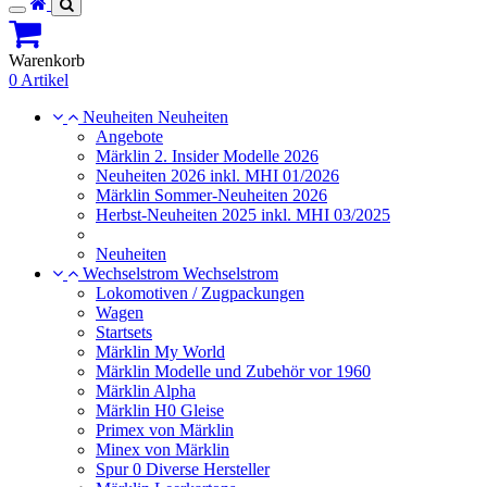
Toggle
navigation
Warenkorb
0 Artikel
Neuheiten
Neuheiten
Angebote
Märklin 2. Insider Modelle 2026
Neuheiten 2026 inkl. MHI 01/2026
Märklin Sommer-Neuheiten 2026
Herbst-Neuheiten 2025 inkl. MHI 03/2025
Neuheiten
Wechselstrom
Wechselstrom
Lokomotiven / Zugpackungen
Wagen
Startsets
Märklin My World
Märklin Modelle und Zubehör vor 1960
Märklin Alpha
Märklin H0 Gleise
Primex von Märklin
Minex von Märklin
Spur 0 Diverse Hersteller