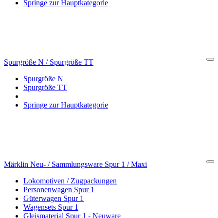
Springe zur Hauptkategorie
Spurgröße N / Spurgröße TT
Cl
Spurgröße N
Spurgröße TT
Springe zur Hauptkategorie
Märklin Neu- / Sammlungsware Spur 1 / Maxi
Cl
Lokomotiven / Zugpackungen
Personenwagen Spur 1
Güterwagen Spur 1
Wagensets Spur 1
Gleismaterial Spur 1 - Neuware