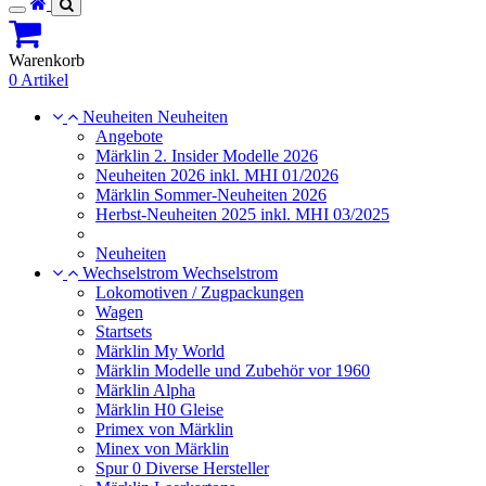
Toggle
navigation
Warenkorb
0 Artikel
Neuheiten
Neuheiten
Angebote
Märklin 2. Insider Modelle 2026
Neuheiten 2026 inkl. MHI 01/2026
Märklin Sommer-Neuheiten 2026
Herbst-Neuheiten 2025 inkl. MHI 03/2025
Neuheiten
Wechselstrom
Wechselstrom
Lokomotiven / Zugpackungen
Wagen
Startsets
Märklin My World
Märklin Modelle und Zubehör vor 1960
Märklin Alpha
Märklin H0 Gleise
Primex von Märklin
Minex von Märklin
Spur 0 Diverse Hersteller