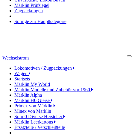
Märklin Prüfsiegel
Zugpackungen
Springe zur Hauptkategorie
Wechselstrom
Cl
Lokomotiven / Zugpackungen
Wagen
Startsets
Märklin My World
Märklin Modelle und Zubehör vor 1960
Märklin Alpha
Märklin H0 Gleise
Primex von Märklin
Minex von Märklin
Spur 0 Diverse Hersteller
Märklin Leerkartons
Ersatzteile / Verschleißteile