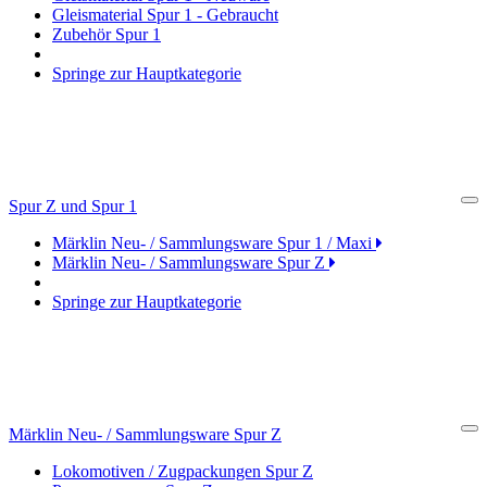
Gleismaterial Spur 1 - Gebraucht
Zubehör Spur 1
Springe zur Hauptkategorie
Spur Z und Spur 1
Cl
Märklin Neu- / Sammlungsware Spur 1 / Maxi
Märklin Neu- / Sammlungsware Spur Z
Springe zur Hauptkategorie
Märklin Neu- / Sammlungsware Spur Z
Cl
Lokomotiven / Zugpackungen Spur Z