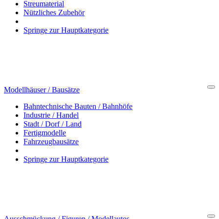
Streumaterial
Nützliches Zubehör
Springe zur Hauptkategorie
Modellhäuser / Bausätze
Cl
Bahntechnische Bauten / Bahnhöfe
Industrie / Handel
Stadt / Dorf / Land
Fertigmodelle
Fahrzeugbausätze
Springe zur Hauptkategorie
Ausschmückung / Figuren / Modellautos