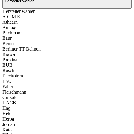
Hersteller wählen
Hersteller wählen
A.C.M.E.
Athearn
Auhagen
Bachmann
Baur
Bemo
Berliner TT Bahnen
Brawa
Brekina
BUB
Busch
Electrotren
ESU
Faller
Fleischmann
Gützold
HACK
Hag
Heki
Herpa
Jordan
Kato