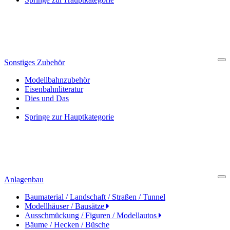
Sonstiges Zubehör
Cl
Modellbahnzubehör
Eisenbahnliteratur
Dies und Das
Springe zur Hauptkategorie
Anlagenbau
Cl
Baumaterial / Landschaft / Straßen / Tunnel
Modellhäuser / Bausätze
Ausschmückung / Figuren / Modellautos
Bäume / Hecken / Büsche