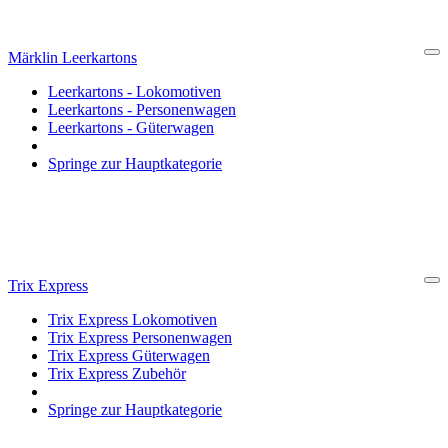
Märklin Leerkartons
Cl
Leerkartons - Lokomotiven
Leerkartons - Personenwagen
Leerkartons - Güterwagen
Springe zur Hauptkategorie
Trix Express
Cl
Trix Express Lokomotiven
Trix Express Personenwagen
Trix Express Güterwagen
Trix Express Zubehör
Springe zur Hauptkategorie