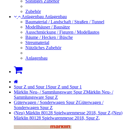
Sonstiges Zubehör
Zubehör
Anlagenbau
Anlagenbau
Baumaterial / Landschaft / Straßen / Tunnel
Modellhäuser / Bausätze
Ausschmückung / Figuren / Modellautos
Bäume / Hecken / Büsche
Streumaterial
Nützliches Zubehör
Anlagenbau
Warenkorb
Startseite
Spur Z und Spur 1
Spur Z und Spur 1
Märklin Neu- / Sammlungsware Spur Z
Märklin Neu- /
Sammlungsware Spur Z
Güterwagen / Sonderwagen Spur Z
Güterwagen /
Sonderwagen Spur Z
(Neu) Märklin 80128 Spielwarenmesse 2018, Spur Z,
(Neu)
Märklin 80128 Spielwarenmesse 2018, Spur Z,