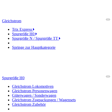
Gleichstrom
Cl
Trix Express
Spurgröße H0
Spurgröße N / Spurgröße TT
Springe zur Hauptkategorie
Spurgröße H0
Cl
Gleichstrom Lokomotiven
Gleichstrom Personenwagen
Güterwagen / Sonderwagen
Gleichstrom Zugpackungen / Wagensets
Gleichstrom Zubehör