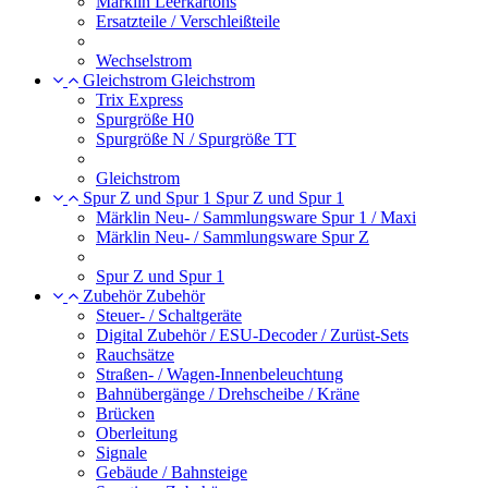
Märklin Leerkartons
Ersatzteile / Verschleißteile
Wechselstrom
Gleichstrom
Gleichstrom
Trix Express
Spurgröße H0
Spurgröße N / Spurgröße TT
Gleichstrom
Spur Z und Spur 1
Spur Z und Spur 1
Märklin Neu- / Sammlungsware Spur 1 / Maxi
Märklin Neu- / Sammlungsware Spur Z
Spur Z und Spur 1
Zubehör
Zubehör
Steuer- / Schaltgeräte
Digital Zubehör / ESU-Decoder / Zurüst-Sets
Rauchsätze
Straßen- / Wagen-Innenbeleuchtung
Bahnübergänge / Drehscheibe / Kräne
Brücken
Oberleitung
Signale
Gebäude / Bahnsteige