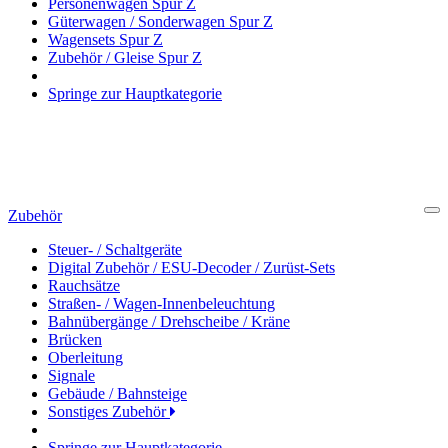
Personenwagen Spur Z
Güterwagen / Sonderwagen Spur Z
Wagensets Spur Z
Zubehör / Gleise Spur Z
Springe zur Hauptkategorie
Zubehör
Cl
Steuer- / Schaltgeräte
Digital Zubehör / ESU-Decoder / Zurüst-Sets
Rauchsätze
Straßen- / Wagen-Innenbeleuchtung
Bahnübergänge / Drehscheibe / Kräne
Brücken
Oberleitung
Signale
Gebäude / Bahnsteige
Sonstiges Zubehör
Springe zur Hauptkategorie