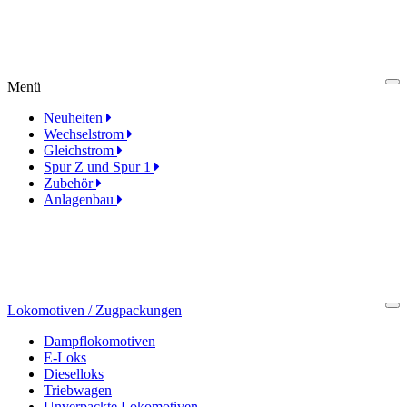
Menü
Cl
Neuheiten
Wechselstrom
Gleichstrom
Spur Z und Spur 1
Zubehör
Anlagenbau
Lokomotiven / Zugpackungen
Cl
Dampflokomotiven
E-Loks
Dieselloks
Triebwagen
Unverpackte Lokomotiven