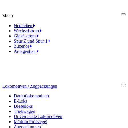
Menü
Cl
Neuheiten
Wechselstrom
Gleichstrom
Spur Z und Spur 1
Zubehör
Anlagenbau
Lokomotiven / Zugpackungen
Cl
Dampflokomotiven
E-Loks
Dieselloks
Triebwagen
Unverpackte Lokomotiven
Märklin Prüfsiegel
Zugpackungen