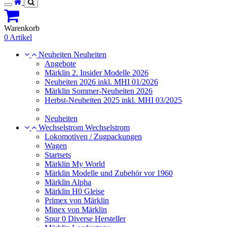
Toggle
navigation
Warenkorb
0 Artikel
Neuheiten
Neuheiten
Angebote
Märklin 2. Insider Modelle 2026
Neuheiten 2026 inkl. MHI 01/2026
Märklin Sommer-Neuheiten 2026
Herbst-Neuheiten 2025 inkl. MHI 03/2025
Neuheiten
Wechselstrom
Wechselstrom
Lokomotiven / Zugpackungen
Wagen
Startsets
Märklin My World
Märklin Modelle und Zubehör vor 1960
Märklin Alpha
Märklin H0 Gleise
Primex von Märklin
Minex von Märklin
Spur 0 Diverse Hersteller