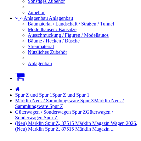
Sonstiges Zubehör
Zubehör
Anlagenbau
Anlagenbau
Baumaterial / Landschaft / Straßen / Tunnel
Modellhäuser / Bausätze
Ausschmückung / Figuren / Modellautos
Bäume / Hecken / Büsche
Streumaterial
Nützliches Zubehör
Anlagenbau
Warenkorb
Startseite
Spur Z und Spur 1
Spur Z und Spur 1
Märklin Neu- / Sammlungsware Spur Z
Märklin Neu- /
Sammlungsware Spur Z
Güterwagen / Sonderwagen Spur Z
Güterwagen /
Sonderwagen Spur Z
(Neu) Märklin Spur Z, 87515 Märklin Magazin Wagen 2026,
(Neu) Märklin Spur Z, 87515 Märklin Magazin ...