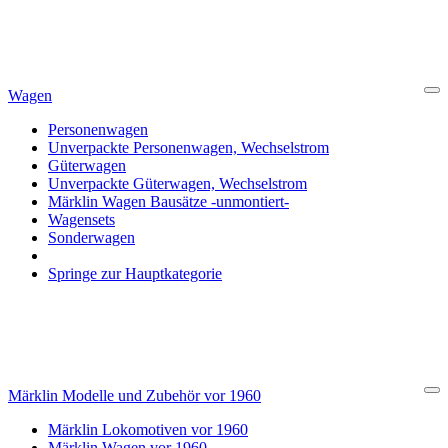
Wagen
Cl
Personenwagen
Unverpackte Personenwagen, Wechselstrom
Güterwagen
Unverpackte Güterwagen, Wechselstrom
Märklin Wagen Bausätze -unmontiert-
Wagensets
Sonderwagen
Springe zur Hauptkategorie
Märklin Modelle und Zubehör vor 1960
Cl
Märklin Lokomotiven vor 1960
Märklin Wagen vor 1960