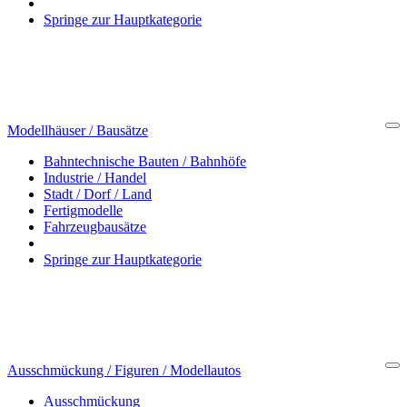
Springe zur Hauptkategorie
Modellhäuser / Bausätze
Cl
Bahntechnische Bauten / Bahnhöfe
Industrie / Handel
Stadt / Dorf / Land
Fertigmodelle
Fahrzeugbausätze
Springe zur Hauptkategorie
Ausschmückung / Figuren / Modellautos
Cl
Ausschmückung