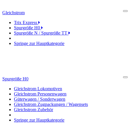
Gleichstrom
Cl
Trix Express
Spurgröße H0
Spurgröße N / Spurgröße TT
Springe zur Hauptkategorie
Spurgröße H0
Cl
Gleichstrom Lokomotiven
Gleichstrom Personenwagen
Güterwagen / Sonderwagen
Gleichstrom Zugpackungen / Wagensets
Gleichstrom Zubehör
Springe zur Hauptkategorie