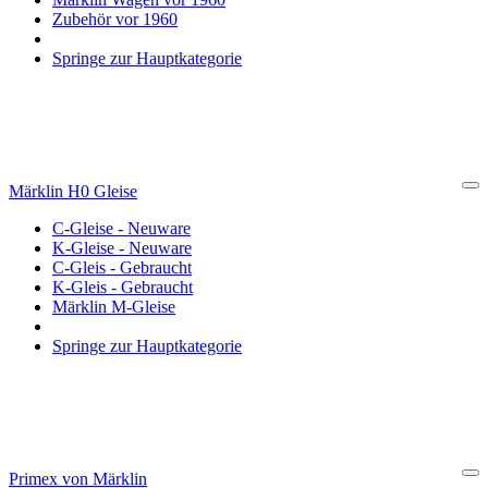
Zubehör vor 1960
Springe zur Hauptkategorie
Märklin H0 Gleise
Cl
C-Gleise - Neuware
K-Gleise - Neuware
C-Gleis - Gebraucht
K-Gleis - Gebraucht
Märklin M-Gleise
Springe zur Hauptkategorie
Primex von Märklin
Cl